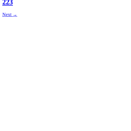
223
Next
→